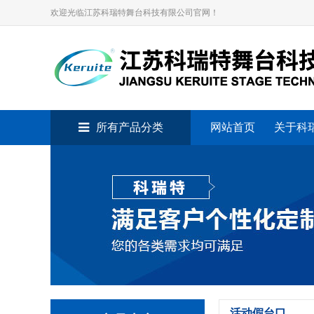
欢迎光临江苏科瑞特舞台科技有限公司官网！
所有产品分类
网站首页
关于科
活动假台口