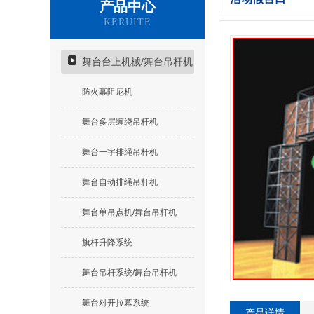
产品中心
KERUITE
舞台台上机械/舞台吊杆机
防火幕阻尼机
舞台多层缠绕吊杆机
舞台一字排绳吊杆机
舞台自动排绳吊杆机
舞台单吊点机/舞台吊杆机
旗杆升降系统
舞台吊杆系统/舞台吊杆机
舞台对开拉幕系统
产品详情