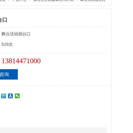
台口
：
舞台活动假台口
：
529次
13814471000
：
咨询