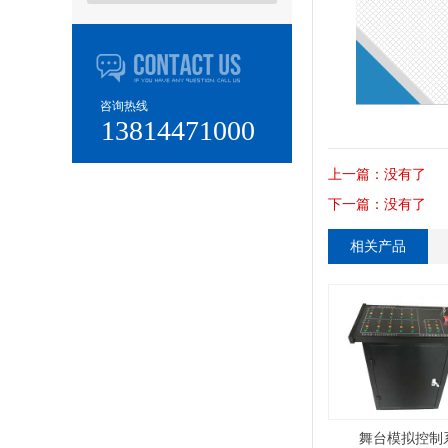
咨询热线
13814471000
上一篇：没有了
下一篇：没有了
相关产品
舞台模拟控制