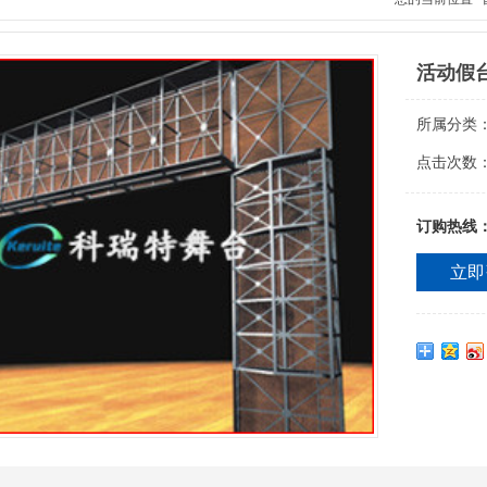
活动假
所属分类
点击次数
订购热线
立即