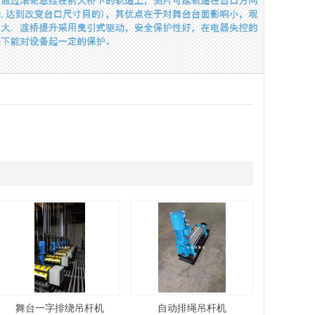
舞台一字排绕吊杆机
自动排绳吊杆机