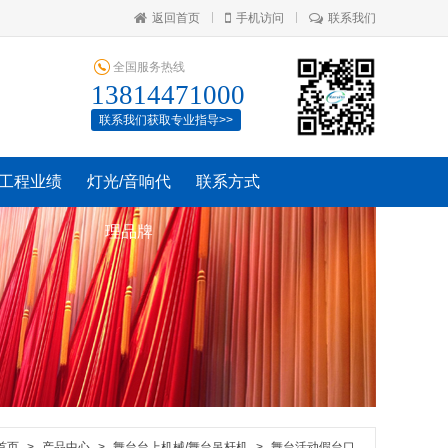
返回首页
手机访问
联系我们

全国服务热线
13814471000
联系我们获取专业指导>>
工程业绩
灯光/音响代
联系方式
理品牌
首页
>
产品中心
>
舞台台上机械/舞台吊杆机
>
舞台活动假台口